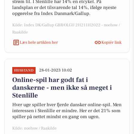
strøm til. I Stenlille har 14% en elcykel. På
landsplan er det tilsvarende tal 14%, ifølge nyeste
opgørelse fra Index Danmark/Gallup.
Kilde: Index DK/Gallup GBR/OLGU 2H211H2022 - noehow /
Raakilde
Læs hele artiklen her
Kopiér link
28-01-2023 10:02
HUSSTAND
Online-spil har godt fat i
danskerne - men ikke så meget i
Stenlille
Hver uge spiller hver fjerde dansker online-spil. Men
interessen i Stenlille er mindre. Her er det 21% som
spiller på nettet mindst en gang om ugen.
Kilde: noehow / Raakilde