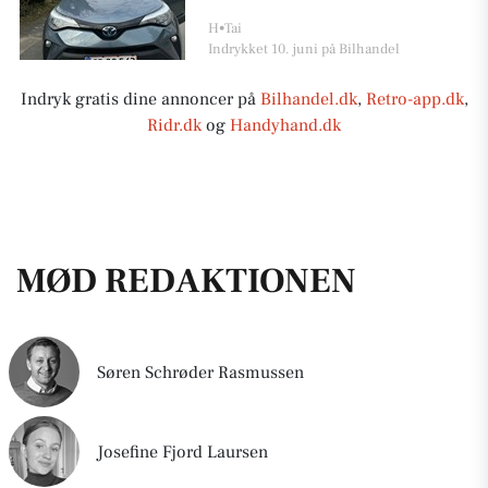
H•Tai
Indrykket 10. juni på Bilhandel
Indryk gratis dine annoncer på
Bilhandel.dk
,
Retro-app.dk
,
Ridr.dk
og
Handyhand.dk
MØD REDAKTIONEN
Søren Schrøder Rasmussen
Josefine Fjord Laursen