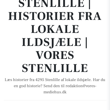
STENLILLE |
HISTORIER FRA
LOKALE
ILDSJÆLE |
VORES
STENLILLE
Læs historier fra 4295 Stenlille af lokale ildsjæle. Har du
en god historie? Send den til redaktion@vores-
mediehus.dk