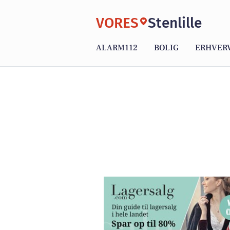
VORES
Stenlille
ALARM112
BOLIG
ERHVER