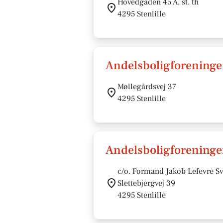
Hovedgaden 45 A, st. th
4295 Stenlille
Andelsboligforeninge
Møllegårdsvej 37
4295 Stenlille
Andelsboligforeningen
c/o. Formand Jakob Lefevre S
Slettebjergvej 39
4295 Stenlille