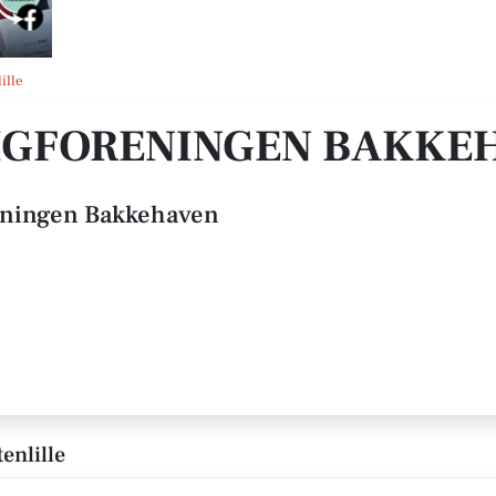
ille
IGFORENINGEN BAKKE
eningen Bakkehaven
enlille