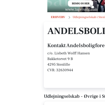
Andelsboligforeningen Bakkehaven
ERHVERV
Udlejningselskab i Stenl
ANDELSBOL
Kontakt Andelsboligfor
c/o. Lisbeth Wolff Hansen
Bakketorvet 9 B
4295 Stenlille
CVR: 32630944
Udlejningselskab - Øvrige i St