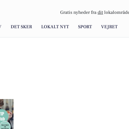
Gratis nyheder fra
dit
lokalområde
V
DET SKER
LOKALT NYT
SPORT
VEJRET