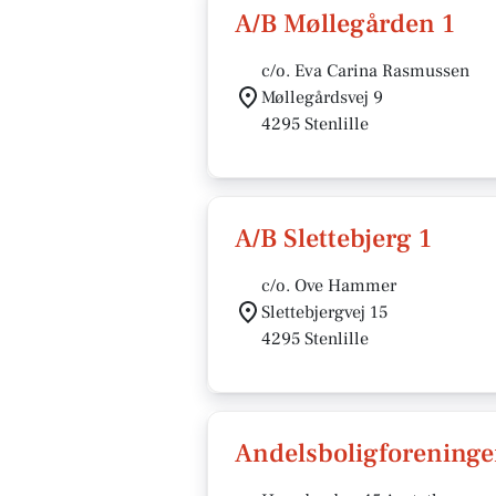
A/B Møllegården 1
c/o. Eva Carina Rasmussen
Møllegårdsvej 9
4295 Stenlille
A/B Slettebjerg 1
c/o. Ove Hammer
Slettebjergvej 15
4295 Stenlille
Andelsboligforening