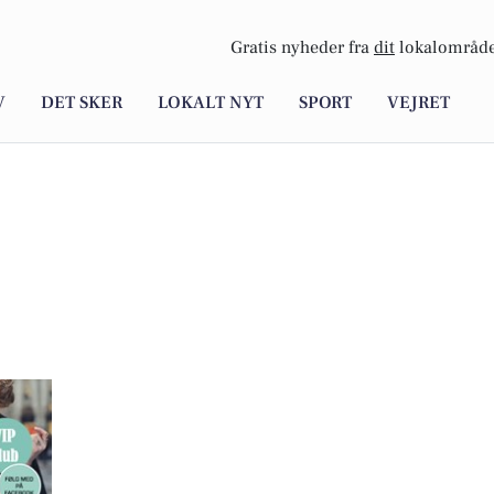
Gratis nyheder fra
dit
lokalområde
V
DET SKER
LOKALT NYT
SPORT
VEJRET