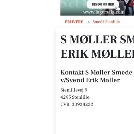
S Møller Smede og Ingeniørteknik v
ERHVERV
Smed i Stenlille
S MØLLER S
ERIK MØLLE
Kontakt S Møller Smede
v/Svend Erik Møller
Stenlillevej 9
4295 Stenlille
CVR: 30938232