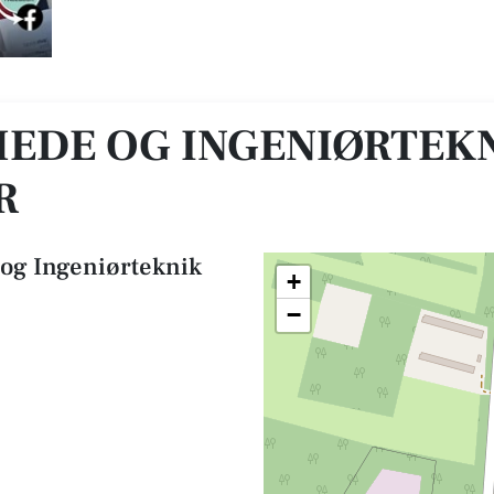
/Svend Erik Møller
MEDE OG INGENIØRTEK
R
 og Ingeniørteknik
+
−