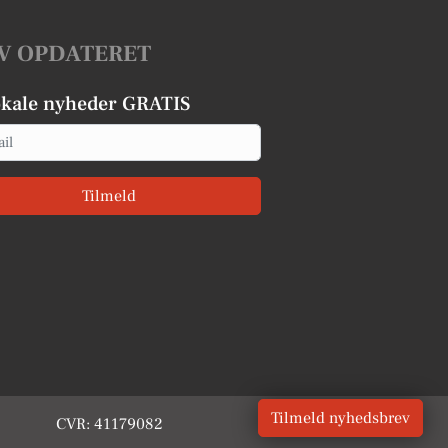
V OPDATERET
okale nyheder GRATIS
Tilmeld
Tilmeld nyhedsbrev
CVR: 41179082