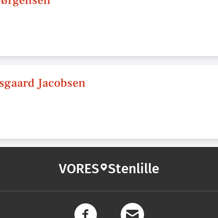
Jørgensen
esgaard Jacobsen
VORES
Stenlille