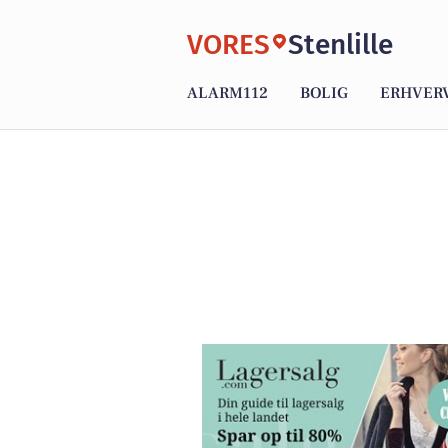
VORES
Stenlille
ALARM112
BOLIG
ERHVER