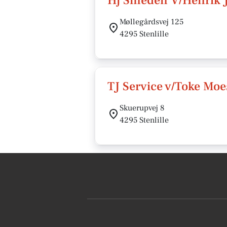
Hj Smeden V/Henrik 
Møllegårdsvej 125
4295 Stenlille
TJ Service v/Toke Mo
Skuerupvej 8
4295 Stenlille