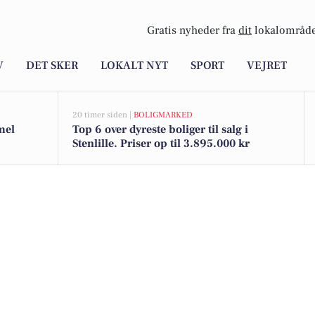
Gratis nyheder fra
dit
lokalområde
V
DET SKER
LOKALT NYT
SPORT
VEJRET
20 timer siden |
BOLIGMARKED
mel
Top 6 over dyreste boliger til salg i
Stenlille. Priser op til 3.895.000 kr