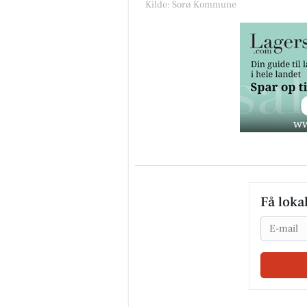
Kilde: Sorø Kommune
Få loka
Email