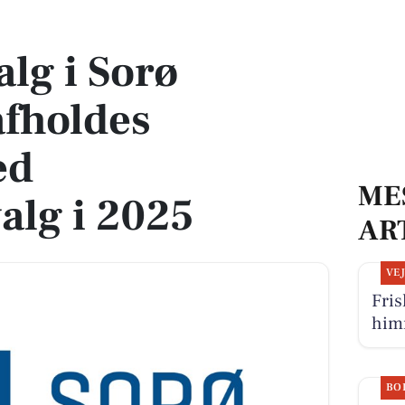
es samtidig med kommunalvalg i 2025
lg i Sorø
fholdes
ed
ME
lg i 2025
AR
VE
Fris
him
BO