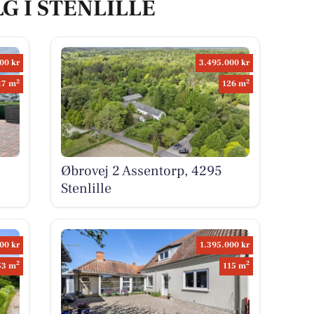
LG I STENLILLE
00 kr
3.495.000 kr
2
2
17 m
126 m
Øbrovej 2 Assentorp, 4295
Stenlille
00 kr
1.395.000 kr
2
2
53 m
115 m