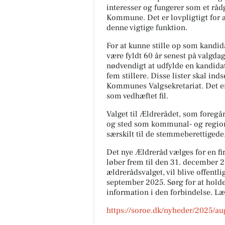
interesser og fungerer som et rå
Kommune. Det er lovpligtigt for 
denne vigtige funktion.
For at kunne stille op som kandi
være fyldt 60 år senest på valgdag
nødvendigt at udfylde en kandidat-
fem stillere. Disse lister skal in
Kommunes Valgsekretariat. Det er 
som vedhæftet fil.
Valget til Ældrerådet, som foreg
og sted som kommunal- og regions
særskilt til de stemmeberettigede
Det nye Ældreråd vælges for en fi
løber frem til den 31. december 20
ældrerådsvalget, vil blive offentli
september 2025. Sørg for at holde
information i den forbindelse. L
https://soroe.dk/nyheder/2025/au