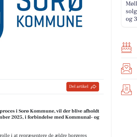
Møll
solg
og 3
Del artikel
proces i Sorø Kommune, vil der blive afholdt
vember 2025, i forbindelse med Kommunal- og
rolle i at repræsentere de ældre borgeres