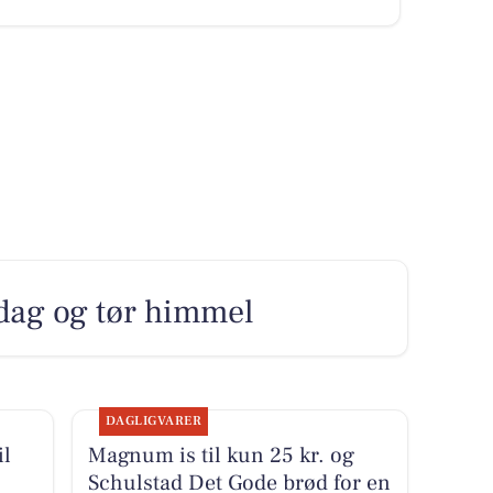
e dag og tør himmel
DAGLIGVARER
il
Magnum is til kun 25 kr. og
Schulstad Det Gode brød for en