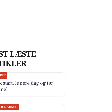
ST LÆSTE
TIKLER
JRET
k start, lunere dag og tør
mel
LIGMARKED