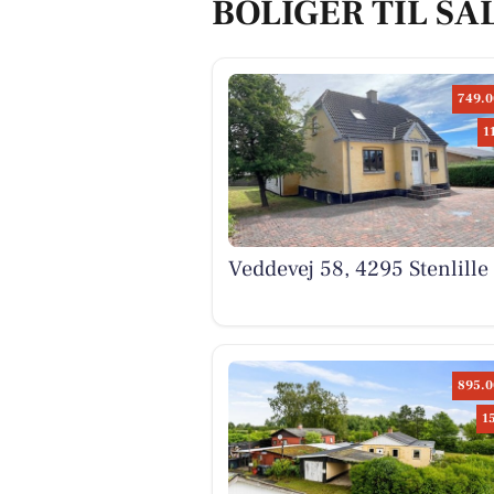
BOLIGER TIL SA
749.0
1
Veddevej 58, 4295 Stenlille
895.0
1