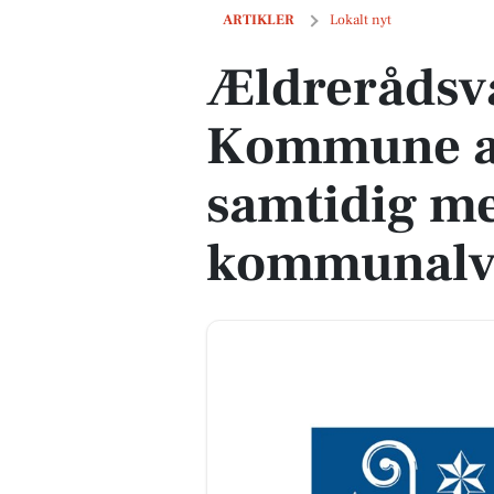
Ældrerådsvalg i Sorø Kommune afhold
ARTIKLER
Lokalt nyt
Ældrerådsva
Kommune a
samtidig m
kommunalva