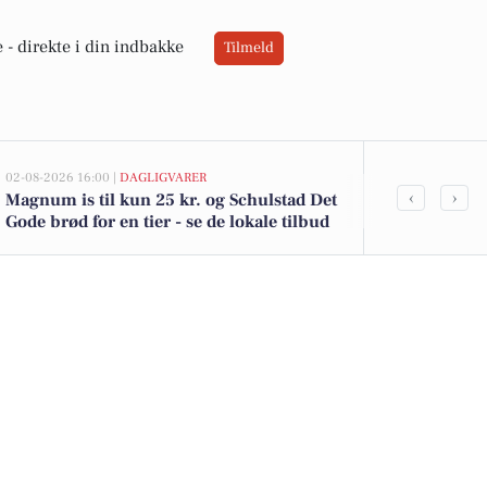
 -
direkte i din indbakke
Tilmeld
02-08-2026 16:00 |
DAGLIGVARER
02-08-2026 15:04
‹
›
Magnum is til kun 25 kr. og Schulstad Det
Møllegårdsvej
Gode brød for en tier - se de lokale tilbud
1.750.000 - 
boliger