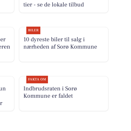
tier - se de lokale tilbud
BILER
 er
10 dyreste biler til salg i
beren
nærheden af Sorø Kommune
FAKTA OM
kun
Indbrudsraten i Sorø
Kommune er faldet
r