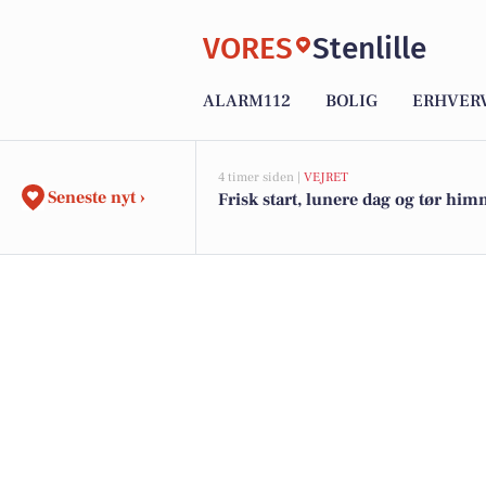
VORES
Stenlille
ALARM112
BOLIG
ERHVER
4 timer siden |
VEJRET
Seneste nyt ›
Frisk start, lunere dag og tør him