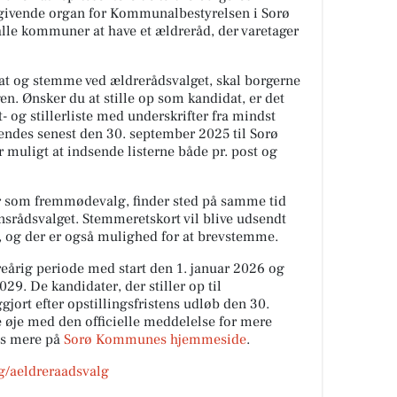
dgivende organ for Kommunalbestyrelsen i Sorø
alle kommuner at have et ældreråd, der varetager
dat og stemme ved ældrerådsvalget, skal borgerne
en. Ønsker du at stille op som kandidat, er det
 og stillerliste med underskrifter fra mindst
dsendes senest den 30. september 2025 til Sorø
muligt at indsende listerne både pr. post og
år som fremmødevalg, finder sted på samme tid
rådsvalget. Stemmeretskort vil blive udsendt
, og der er også mulighed for at brevstemme.
reårig periode med start den 1. januar 2026 og
29. De kandidater, der stiller op til
ggjort efter opstillingsfristens udløb den 30.
 øje med den officielle meddelelse for mere
æs mere på
Sorø Kommunes hjemmeside
.
g/aeldreraadsvalg