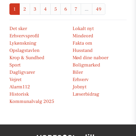
1
2
3
4
5
6
7
...
49
Det sker
Lokalt nyt
Erhvervsprofil
Mindeord
Lykønskning
Fakta om
Opslagstavlen
Husstand
Krop & Sundhed
Mød dine naboer
Sport
Boligmarked
Dagligvarer
Biler
Vejret
Erhverv
Alarm112
Jobnyt
Historisk
Læserbidrag
Kommunalvalg 2025