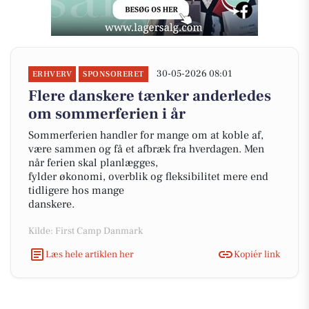
30-05-2026 08:01
ERHVERV
SPONSORERET
Flere danskere tænker anderledes
om sommerferien i år
Sommerferien handler for mange om at koble af,
være sammen og få et afbræk fra hverdagen. Men
når ferien skal planlægges,
fylder økonomi, overblik og fleksibilitet mere end
tidligere hos mange
danskere.
Kilde: First Camp Danmark
Læs hele artiklen her
Kopiér link