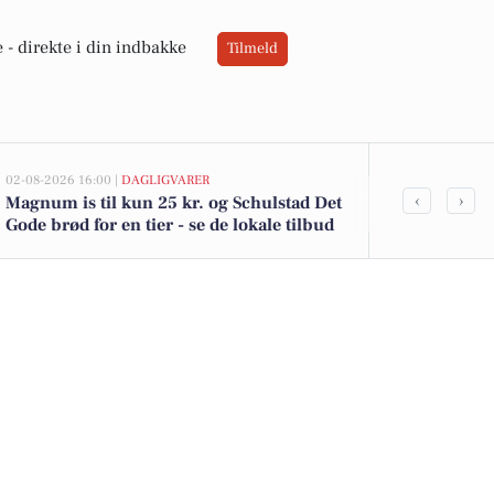
 -
direkte i din indbakke
Tilmeld
02-08-2026 16:00 |
DAGLIGVARER
02-08-2026 15:04
‹
›
Magnum is til kun 25 kr. og Schulstad Det
Møllegårdsvej
Gode brød for en tier - se de lokale tilbud
1.750.000 - 
boliger