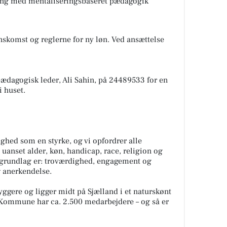
aring med mentaliseringsbaseret pædagogik
nskomst og reglerne for ny løn. Ved ansættelse
pædagogisk leder, Ali Sahin, på 24489533 for en
i huset.
hed som en styrke, og vi opfordrer alle
n uanset alder, køn, handicap, race, religion og
digrundlag er: troværdighed, engagement og
 anerkendelse.
ere og ligger midt på Sjælland i et naturskønt
Kommune har ca. 2.500 medarbejdere – og så er