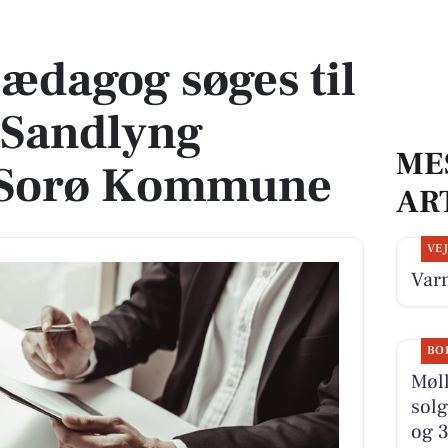
ue i Sandlyng Børnehus i Sorø Kommune
ædagog søges til
 Sandlyng
ME
 Sorø Kommune
AR
VE
Varm
BO
Møll
solg
og 3