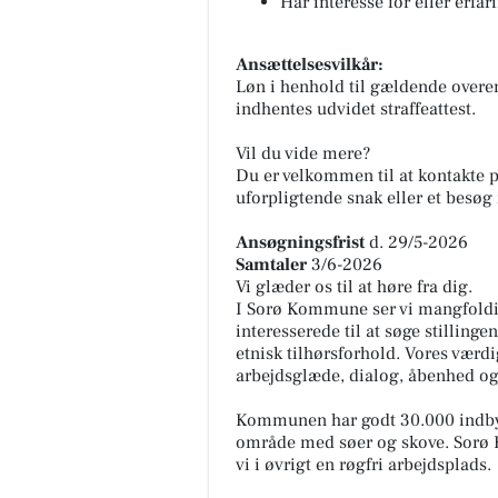
Har interesse for eller erf
Ansættelsesvilkår:
Løn i henhold til gældende overe
indhentes udvidet straffeattest.
Vil du vide mere?
Du er velkommen til at kontakte 
uforpligtende snak eller et besøg 
Ansøgningsfrist
d. 29/5-2026
Samtaler
3/6-2026
Vi glæder os til at høre fra dig.
I Sorø Kommune ser vi mangfoldig
interesserede til at søge stillinge
etnisk tilhørsforhold. Vores vær
arbejdsglæde, dialog, åbenhed og
Kommunen har godt 30.000 indbygg
område med søer og skove. Sorø 
vi i øvrigt en røgfri arbejdsplads.