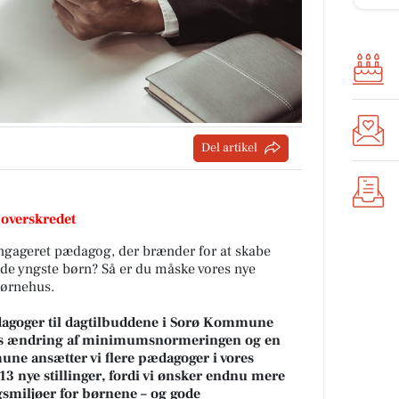
Del artikel
 overskredet
ngageret pædagog, der brænder for at skabe
de yngste børn? Så er du måske vores nye
Børnehus.
ædagoger til dagtilbuddene i Sorø Kommune
ns ændring af minimumsnormeringen og en
une ansætter vi flere pædagoger i vores
 13 nye stillinger, fordi vi ønsker endnu mere
gsmiljøer for børnene – og gode