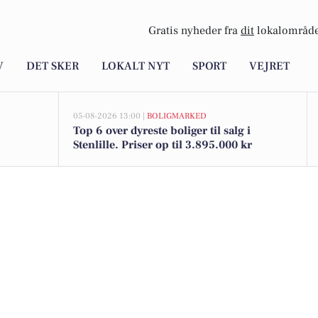
Gratis nyheder fra
dit
lokalområde
V
DET SKER
LOKALT NYT
SPORT
VEJRET
05-08-2026 13:00 |
BOLIGMARKED
Top 6 over dyreste boliger til salg i
Stenlille. Priser op til 3.895.000 kr