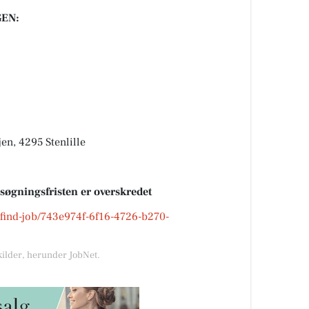
EN:
n, 4295 Stenlille
nsøgningsfristen er overskredet
k/find-job/743e974f-6f16-4726-b270-
kilder, herunder JobNet.