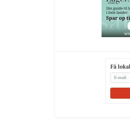
Få loka
Email