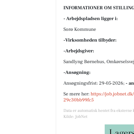
INFORMATIONER OM STILLING
- Arbejdspladsen ligger i:
Sorø Kommune
-Virksomheden tilbyder:
-Arbejdsgiver:
Sandlyng Børnehus, Omkørselsveje
-Ansøgning:
Ansøgningsfrist: 29-05-2026;
- a
Se mere her:
https://job.jobnet.d
29c30bb99fc5
Data er automatisk hentet fra eksterne 
Kilde: JobNet