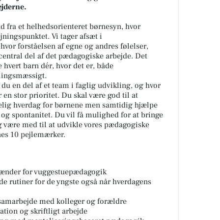
ejderne.
d fra et helhedsorienteret børnesyn, hvor
jningspunktet. Vi tager afsæt i
hvor forståelsen af egne og andres følelser,
 central del af det pædagogiske arbejde. Det
e hvert barn dér, hvor det er, både
klingsmæssigt.
u en del af et team i faglig udvikling, og hvor
en stor prioritet. Du skal være god til at
gelig hverdag for børnene men samtidig hjælpe
i og spontanitet. Du vil få mulighed for at bringe
g være med til at udvikle vores pædagogiske
es 10 pejlemærker.
ænder for vuggestuepædagogik
e rutiner for de yngste også når hverdagens
æt samarbejde med kolleger og forældre
ion og skriftligt arbejde