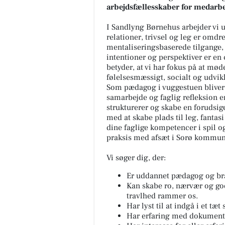
arbejdsfællesskaber for medarb
I Sandlyng Børnehus arbejder vi u
relationer, trivsel og leg er omdre
mentaliseringsbaserede tilgange, 
intentioner og perspektiver er en
betyder, at vi har fokus på at mød
følelsesmæssigt, socialt og udvi
Som pædagog i vuggestuen bliver d
samarbejde og faglig refleksion er 
strukturerer og skabe en forudsi
med at skabe plads til leg, fantas
dine faglige kompetencer i spil o
praksis med afsæt i Sorø kommun
Vi søger dig, der:
Er uddannet pædagog og br
Kan skabe ro, nærvær og god
travlhed rammer os.
Har lyst til at indgå i et t
Har erfaring med dokumentat