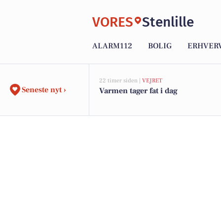
VORES
Stenlille
ALARM112
BOLIG
ERHVER
22 timer siden |
VEJRET
Seneste nyt ›
Varmen tager fat i dag