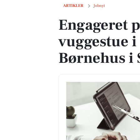
Engageret pædagog søges til vuggest
ARTIKLER
Jobnyt
Engageret p
vuggestue i
Børnehus i