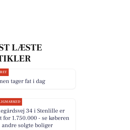
ST LÆSTE
TIKLER
JRET
en tager fat i dag
LIGMARKED
egårdsvej 34 i Stenlille er
t for 1.750.000 - se køberen
 andre solgte boliger