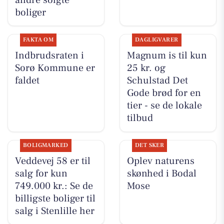
boliger
FAKTA OM
DAGLIGVARER
Indbrudsraten i
Magnum is til kun
Sorø Kommune er
25 kr. og
faldet
Schulstad Det
Gode brød for en
tier - se de lokale
tilbud
BOLIGMARKED
DET SKER
Veddevej 58 er til
Oplev naturens
salg for kun
skønhed i Bodal
749.000 kr.: Se de
Mose
billigste boliger til
salg i Stenlille her