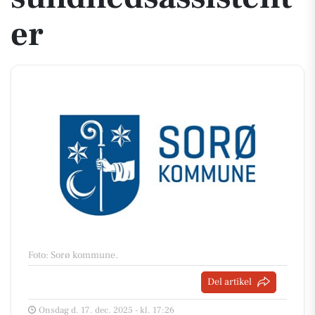
er
Foto: Sorø kommune
.
Del artikel
Onsdag d. 17. dec. 2025 - kl. 17:26