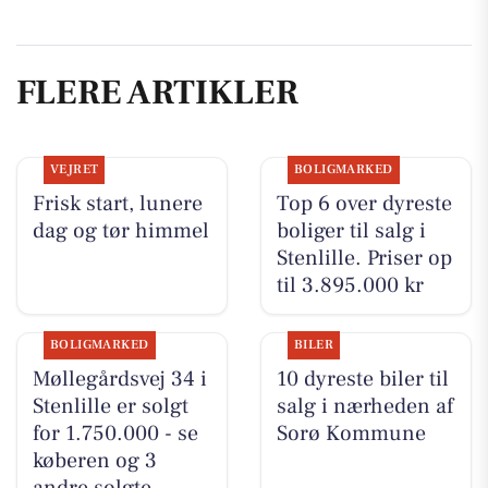
FLERE ARTIKLER
VEJRET
BOLIGMARKED
Frisk start, lunere
Top 6 over dyreste
dag og tør himmel
boliger til salg i
Stenlille. Priser op
til 3.895.000 kr
BOLIGMARKED
BILER
Møllegårdsvej 34 i
10 dyreste biler til
Stenlille er solgt
salg i nærheden af
for 1.750.000 - se
Sorø Kommune
køberen og 3
andre solgte