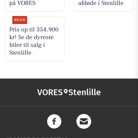
på VORES
afdøde i Stenlille
BILER
Pris op til 354.900
kr! Se de dyreste
biler til salg i
Stenlille
VORES
Stenlille