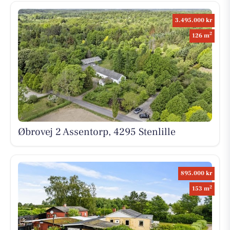
3.495.000 kr
2
126 m
Øbrovej 2 Assentorp, 4295 Stenlille
895.000 kr
2
153 m