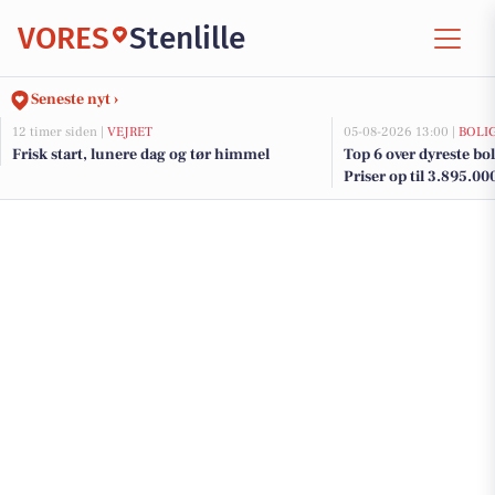
VORES
Stenlille
Seneste nyt ›
12 timer siden |
VEJRET
05-08-2026 13:00 |
BOLI
Frisk start, lunere dag og tør himmel
Top 6 over dyreste bolig
Priser op til 3.895.00