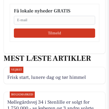
Få lokale nyheder GRATIS
Email
Tilmeld
MEST LÆSTE ARTIKLER
VEJRET
Frisk start, lunere dag og tør himmel
BOLIGMARKED
Møllegårdsvej 34 i Stenlille er solgt for
1.750.000 - se køberen og 3 andre solgte