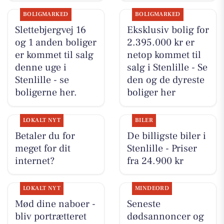
BOLIGMARKED
BOLIGMARKED
Slettebjergvej 16
Eksklusiv bolig for
og 1 anden boliger
2.395.000 kr er
er kommet til salg
netop kommet til
denne uge i
salg i Stenlille - Se
Stenlille - se
den og de dyreste
boligerne her.
boliger her
LOKALT NYT
BILER
Betaler du for
De billigste biler i
meget for dit
Stenlille - Priser
internet?
fra 24.900 kr
LOKALT NYT
MINDEORD
Mød dine naboer -
Seneste
bliv portrætteret
dødsannoncer og