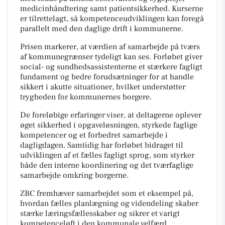
medicinhåndtering samt patientsikkerhed. Kurserne
er tilrettelagt, så kompetenceudviklingen kan foregå
parallelt med den daglige drift i kommunerne.
Prisen markerer, at værdien af samarbejde på tværs
af kommunegrænser tydeligt kan ses. Forløbet giver
social- og sundhedsassistenterne et stærkere fagligt
fundament og bedre forudsætninger for at handle
sikkert i akutte situationer, hvilket understøtter
trygheden for kommunernes borgere.
De foreløbige erfaringer viser, at deltagerne oplever
øget sikkerhed i opgaveløsningen, styrkede faglige
kompetencer og et forbedret samarbejde i
dagligdagen. Samtidig har forløbet bidraget til
udviklingen af et fælles fagligt sprog, som styrker
både den interne koordinering og det tværfaglige
samarbejde omkring borgerne.
ZBC fremhæver samarbejdet som et eksempel på,
hvordan fælles planlægning og videndeling skaber
stærke læringsfællesskaber og sikrer et varigt
kompetenceløft i den kommunale velfærd.