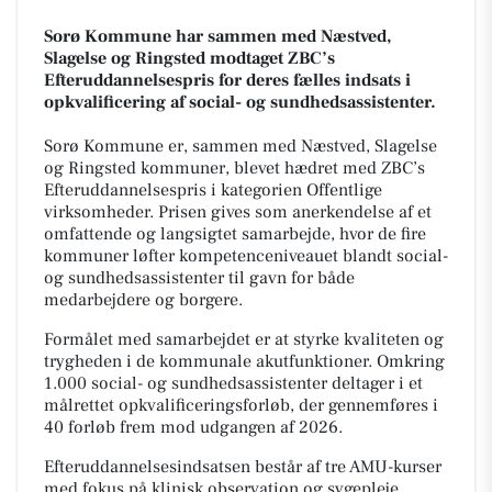
Sorø Kommune har sammen med Næstved,
Slagelse og Ringsted modtaget ZBC’s
Efteruddannelsespris for deres fælles indsats i
opkvalificering af social- og sundhedsassistenter.
Sorø Kommune er, sammen med Næstved, Slagelse
og Ringsted kommuner, blevet hædret med ZBC’s
Efteruddannelsespris i kategorien Offentlige
virksomheder. Prisen gives som anerkendelse af et
omfattende og langsigtet samarbejde, hvor de fire
kommuner løfter kompetenceniveauet blandt social-
og sundhedsassistenter til gavn for både
medarbejdere og borgere.
Formålet med samarbejdet er at styrke kvaliteten og
trygheden i de kommunale akutfunktioner. Omkring
1.000 social- og sundhedsassistenter deltager i et
målrettet opkvalificeringsforløb, der gennemføres i
40 forløb frem mod udgangen af 2026.
Efteruddannelsesindsatsen består af tre AMU-kurser
med fokus på klinisk observation og sygepleje,