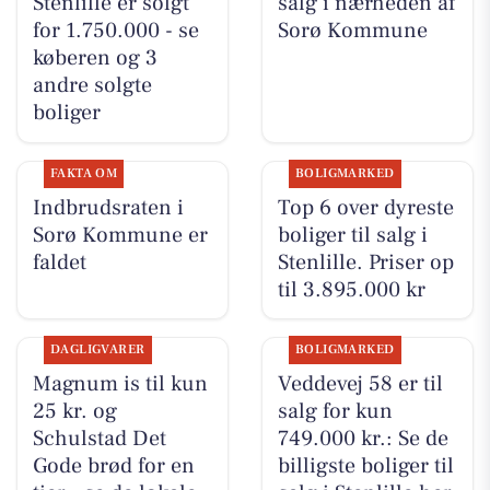
Stenlille er solgt
salg i nærheden af
for 1.750.000 - se
Sorø Kommune
køberen og 3
andre solgte
boliger
FAKTA OM
BOLIGMARKED
Indbrudsraten i
Top 6 over dyreste
Sorø Kommune er
boliger til salg i
faldet
Stenlille. Priser op
til 3.895.000 kr
DAGLIGVARER
BOLIGMARKED
Magnum is til kun
Veddevej 58 er til
25 kr. og
salg for kun
Schulstad Det
749.000 kr.: Se de
Gode brød for en
billigste boliger til