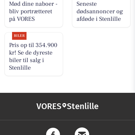
Mød dine naboer -
Seneste
bliv portrætteret
dødsannoncer og
på VORES
afdøde i Stenlille
BILER
Pris op til 354.900
kr! Se de dyreste
biler til salg i
Stenlille
VORES
Stenlille