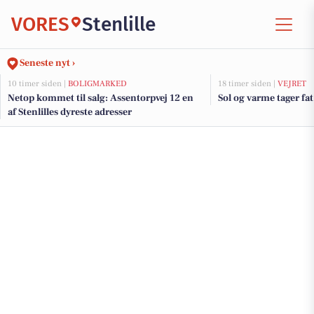
VORES
Stenlille
Seneste nyt ›
10 timer siden |
BOLIGMARKED
18 timer siden |
VEJRET
Netop kommet til salg: Assentorpvej 12 en
Sol og varme tager fat
af Stenlilles dyreste adresser