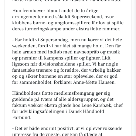
Hun fremhæver blandt andet de to årlige
arrangementer med såkaldt Superweekend, hvor
klubbens børne- og ungdomsspillere får lov at spille
deres turneringskampe under ekstra flotte rammer.
- Før holdt vi Supersøndag, men nu kører vi det hele
weekenden, fordi vi har fået så mange hold. Den får
hele armen med indløb med navneopråb og musik
og præmier til kampens spiller og fighter. Lidt
ligesom når divisionsholdene spiller. Vi har nogle
fantastiske trænere og forældre, der virkelig bakker
op og sikrer børnene en stor oplevelse, der er god
for sammenholdet, forklarer Anne-Mette Hansen.
Håndboldens flotte medlemsfremgang gør sig
gældende på tværs af alle aldersgrupper, og det
faktum vækker ekstra glæde hos Lene Karsbæk, chef
for udviklingsafdelingen i Dansk Håndbold
Forbund.
- Det er både enormt positivt, at vi oplever voksende
interesse fra de yngste, der kan få glæde af