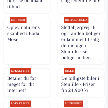
tier - se de lokale
salg i Stenlille her
tilbud
DET SKER
BOLIGMARKED
Oplev naturens
Slettebjergvej 16
skønhed i Bodal
og 1 anden boliger
Mose
er kommet til salg
denne uge i
Stenlille - se
boligerne her.
LOKALT NYT
BILER
Betaler du for
De billigste biler i
meget for dit
Stenlille - Priser
internet?
fra 24.900 kr
LOKALT NYT
MINDEORD