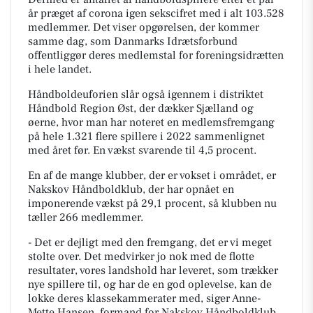
år præget af corona igen sekscifret med i alt 103.528
medlemmer. Det viser opgørelsen, der kommer
samme dag, som Danmarks Idrætsforbund
offentliggør deres medlemstal for foreningsidrætten
i hele landet.
Håndboldeuforien slår også igennem i distriktet
Håndbold Region Øst, der dækker Sjælland og
øerne, hvor man har noteret en medlemsfremgang
på hele 1.321 flere spillere i 2022 sammenlignet
med året før. En vækst svarende til 4,5 procent.
En af de mange klubber, der er vokset i området, er
Nakskov Håndboldklub, der har opnået en
imponerende vækst på 29,1 procent, så klubben nu
tæller 266 medlemmer.
- Det er dejligt med den fremgang, det er vi meget
stolte over. Det medvirker jo nok med de flotte
resultater, vores landshold har leveret, som trækker
nye spillere til, og har de en god oplevelse, kan de
lokke deres klassekammerater med, siger Anne-
Mette Hansen, formand for Nakskov Håndboldklub.