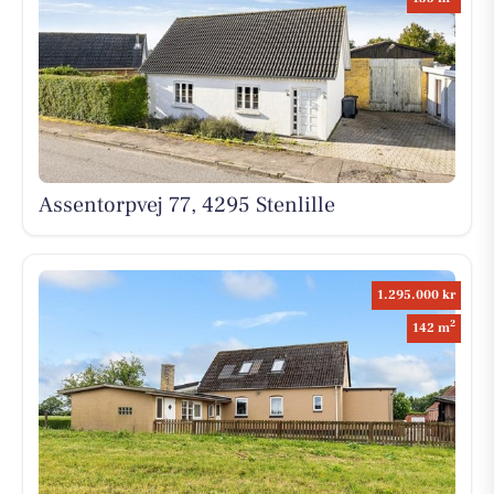
Assentorpvej 77, 4295 Stenlille
1.295.000 kr
2
142 m