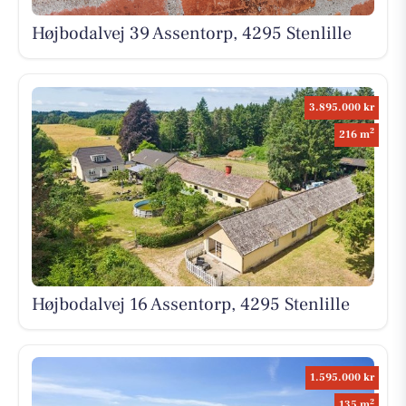
Højbodalvej 39 Assentorp, 4295 Stenlille
3.895.000 kr
2
216 m
Højbodalvej 16 Assentorp, 4295 Stenlille
1.595.000 kr
2
135 m