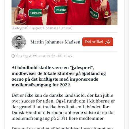
(Fotograf: Casper Horsnæs Larsen)
Martin Johannes Madsen
Del artikel
Onsdag d. 29. mar. 2023 - kl. 11:45
At håndbold skulle være en "jydesport",
modbeviser de lokale klubber på Sjælland og
øerne på det kraftigste med imponerende
medlemsfremgang for 2022.
Det er ikke kun de danske landshold, der kan juble
over succes for tiden. Også rundt om i klubberne er
der grund til at trække bredt på smilebåndet, for
Dansk Håndbold Forbund oplevede sidste år en flot
medlemsfremgang på 5.311 flere medlemmer.
Dermed er antallet af håndboldspillere efter et par