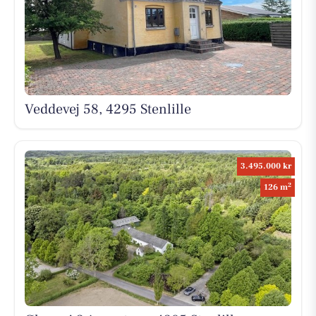
Veddevej 58, 4295 Stenlille
3.495.000 kr
2
126 m