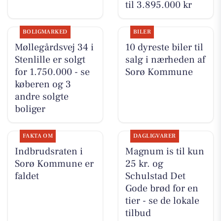
til 3.895.000 kr
BOLIGMARKED
BILER
Møllegårdsvej 34 i
10 dyreste biler til
Stenlille er solgt
salg i nærheden af
for 1.750.000 - se
Sorø Kommune
køberen og 3
andre solgte
boliger
FAKTA OM
DAGLIGVARER
Indbrudsraten i
Magnum is til kun
Sorø Kommune er
25 kr. og
faldet
Schulstad Det
Gode brød for en
tier - se de lokale
tilbud