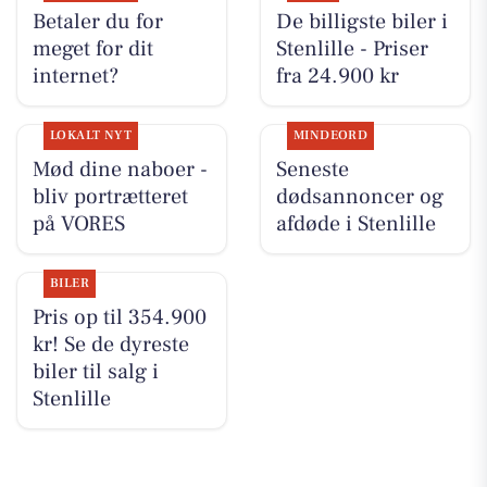
Betaler du for
De billigste biler i
meget for dit
Stenlille - Priser
internet?
fra 24.900 kr
LOKALT NYT
MINDEORD
Mød dine naboer -
Seneste
bliv portrætteret
dødsannoncer og
på VORES
afdøde i Stenlille
BILER
Pris op til 354.900
kr! Se de dyreste
biler til salg i
Stenlille