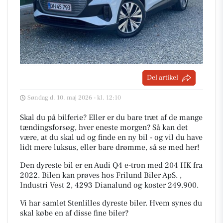
Del artikel
Søndag d. 10. maj 2026 - kl. 12:10
Skal du på bilferie? Eller er du bare træt af de mange
tændingsforsøg, hver eneste morgen? Så kan det
være, at du skal ud og finde en ny bil - og vil du have
lidt mere luksus, eller bare drømme, så se med her!
Den dyreste bil er en Audi Q4 e-tron med 204 HK fra
2022. Bilen kan prøves hos Frilund Biler ApS. ,
Industri Vest 2, 4293 Dianalund og koster 249.900.
Vi har samlet Stenlilles dyreste biler. Hvem synes du
skal købe en af disse fine biler?