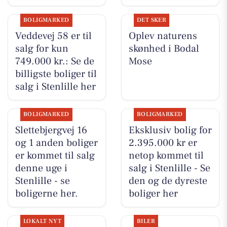
BOLIGMARKED
DET SKER
Veddevej 58 er til
Oplev naturens
salg for kun
skønhed i Bodal
749.000 kr.: Se de
Mose
billigste boliger til
salg i Stenlille her
BOLIGMARKED
BOLIGMARKED
Slettebjergvej 16
Eksklusiv bolig for
og 1 anden boliger
2.395.000 kr er
er kommet til salg
netop kommet til
denne uge i
salg i Stenlille - Se
Stenlille - se
den og de dyreste
boligerne her.
boliger her
LOKALT NYT
BILER