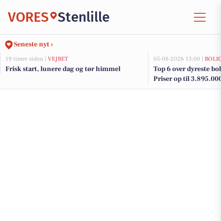
VORES
Stenlille
Seneste nyt ›
19 timer siden |
VEJRET
05-08-2026 13:00 |
BOLI
Frisk start, lunere dag og tør himmel
Top 6 over dyreste bolig
Priser op til 3.895.00