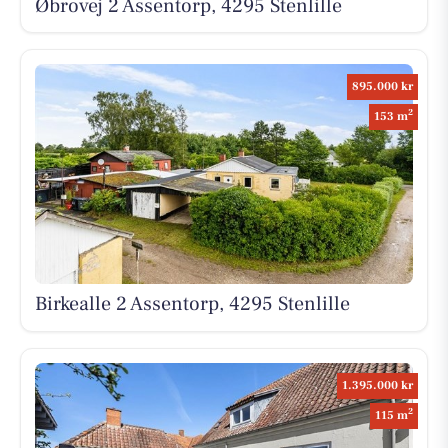
Øbrovej 2 Assentorp, 4295 Stenlille
895.000 kr
2
153 m
Birkealle 2 Assentorp, 4295 Stenlille
1.395.000 kr
2
115 m