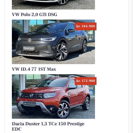
VW Polo 2,0 GTi DSG
kr. 184.900
VW ID.4 77 1ST Max
kr. 172.900
Dacia Duster 1,3 TCe 150 Prestige
EDC