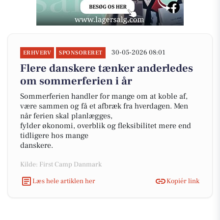
30-05-2026 08:01
ERHVERV
SPONSORERET
Flere danskere tænker anderledes
om sommerferien i år
Sommerferien handler for mange om at koble af,
være sammen og få et afbræk fra hverdagen. Men
når ferien skal planlægges,
fylder økonomi, overblik og fleksibilitet mere end
tidligere hos mange
danskere.
Kilde: First Camp Danmark
Læs hele artiklen her
Kopiér link