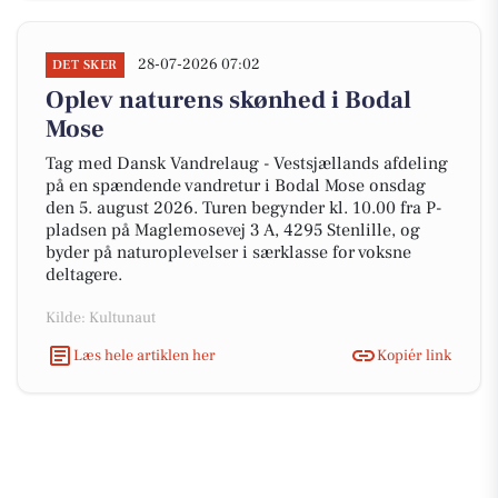
28-07-2026 07:02
DET SKER
Oplev naturens skønhed i Bodal
Mose
Tag med Dansk Vandrelaug - Vestsjællands afdeling
på en spændende vandretur i Bodal Mose onsdag
den 5. august 2026. Turen begynder kl. 10.00 fra P-
pladsen på Maglemosevej 3 A, 4295 Stenlille, og
byder på naturoplevelser i særklasse for voksne
deltagere.
Kilde: Kultunaut
Læs hele artiklen her
Kopiér link