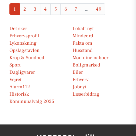
1
2
3
4
5
6
7
...
49
Det sker
Lokalt nyt
Erhvervsprofil
Mindeord
Lykønskning
Fakta om
Opslagstavlen
Husstand
Krop & Sundhed
Mød dine naboer
Sport
Boligmarked
Dagligvarer
Biler
Vejret
Erhverv
Alarm112
Jobnyt
Historisk
Læserbidrag
Kommunalvalg 2025