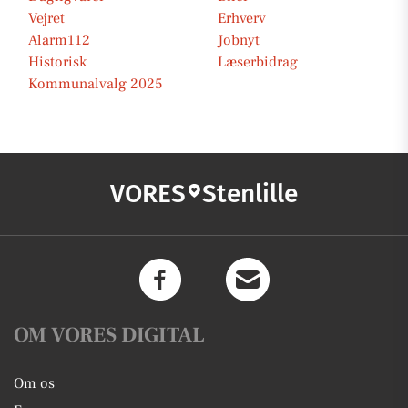
Vejret
Erhverv
Alarm112
Jobnyt
Historisk
Læserbidrag
Kommunalvalg 2025
VORES
Stenlille
OM VORES DIGITAL
Om os