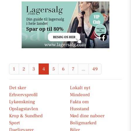
1
2
3
4
5
6
7
...
49
Det sker
Lokalt nyt
Erhvervsprofil
Mindeord
Lykønskning
Fakta om
Opslagstavlen
Husstand
Krop & Sundhed
Mød dine naboer
Sport
Boligmarked
Dagligvarer
Biler