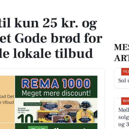
et Gode brød for en tier - se de lokale tilbud
il kun 25 kr. og
et Gode brød for
ME
 de lokale tilbud
AR
VE
Sol 
BO
Møll
solg
og 3