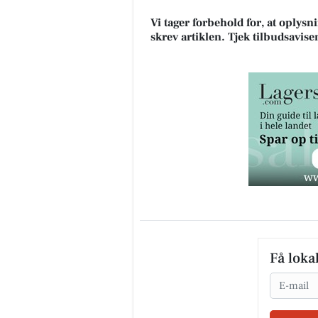
Vi tager forbehold for, at oplys
skrev artiklen. Tjek tilbudsavise
Få loka
Email