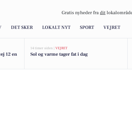
Gratis nyheder fra
dit
lokalområde
V
DET SKER
LOKALT NYT
SPORT
VEJRET
14 timer siden |
VEJRET
ej 12 en
Sol og varme tager fat i dag