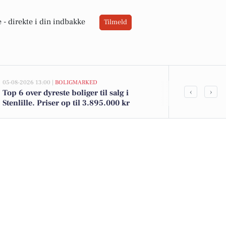
 -
direkte i din indbakke
Tilmeld
05-08-2026 13:00 |
BOLIGMARKED
02-08-2026 16:0
‹
›
Top 6 over dyreste boliger til salg i
Magnum is ti
Stenlille. Priser op til 3.895.000 kr
Gode brød for