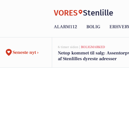
VORES
Stenlille
ALARM112
BOLIG
ERHVER
6 timer siden |
BOLIGMARKED
Seneste nyt ›
Netop kommet til salg: Assentorpv
af Stenlilles dyreste adresser