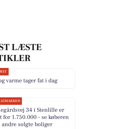
ST LÆSTE
TIKLER
JRET
og varme tager fat i dag
LIGMARKED
egårdsvej 34 i Stenlille er
t for 1.750.000 - se køberen
 andre solgte boliger