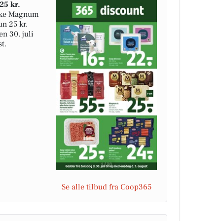
25 kr.
kke Magnum
un 25 kr.
n 30. juli
t.
Se alle tilbud fra Coop365