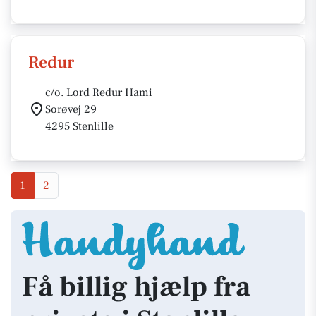
Redur
c/o. Lord Redur Hami
Sorøvej 29
4295 Stenlille
1
2
Få billig hjælp fra