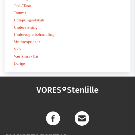
Taxi / Taxa
Tømrer
Udlejningselskab
Undervisning
Undervognsbehandling
Vinduespudser
VVS
Værtshus / bar
Øvrige
VORES
Stenlille