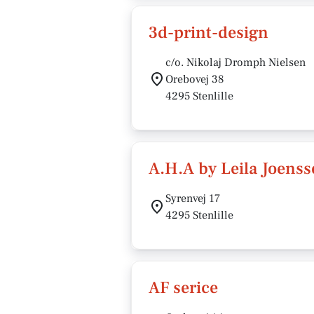
3d-print-design
c/o. Nikolaj Dromph Nielsen
Orebovej 38
4295 Stenlille
A.H.A by Leila Joens
Syrenvej 17
4295 Stenlille
AF serice