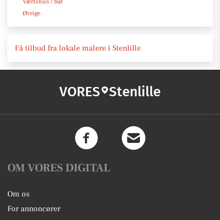
Værtshus / bar
Øvrige
Få tilbud fra lokale malere i Stenlille
VORES
Stenlille
OM VORES DIGITAL
Om os
For annoncører