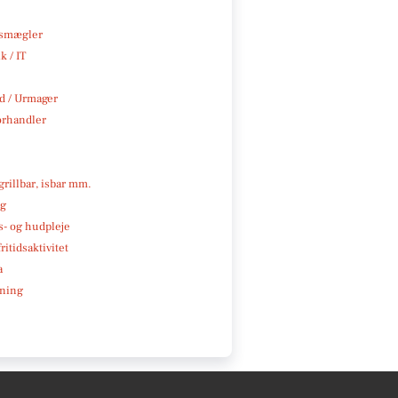
smægler
k / IT
 / Urmager
rhandler
 grillbar, isbar mm.
ng
- og hudpleje
ritidsaktivitet
a
ning