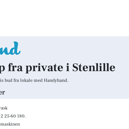
p fra private i Stenlille
is bud fra lokale med Handyhand.
er
vask
2 25-60 180.
kemaskinen