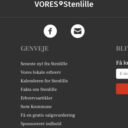
VORES
Stenlille
GENVEJE
BLI
Få l
Seneste nyt fra Stenlille
Email
Vores lokale erhverv
Kalenderen for Stenlille
Fakta om Stenlille
Erhvervsartikler
Sorø Kommune
Få en gratis salgsvurdering
Sponsoreret indhold