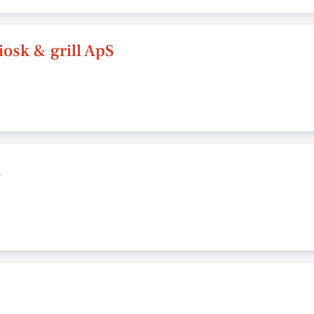
osk & grill ApS
a