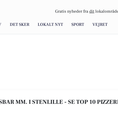
Gratis nyheder fra
dit
lokalområde
V
DET SKER
LOKALT NYT
SPORT
VEJRET
ISBAR MM. I STENLILLE - SE TOP 10 PIZZE