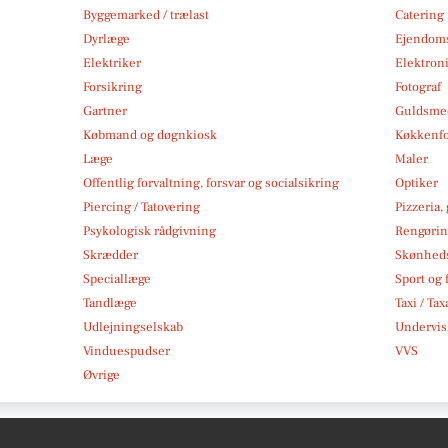
Byggemarked / trælast
Catering
Dyrlæge
Ejendom
Elektriker
Elektroni
Forsikring
Fotograf
Gartner
Guldsmed
Købmand og døgnkiosk
Køkkenfo
Læge
Maler
Offentlig forvaltning, forsvar og socialsikring
Optiker
Piercing / Tatovering
Pizzeria,
Psykologisk rådgivning
Rengøri
Skrædder
Skønheds
Speciallæge
Sport og f
Tandlæge
Taxi / Tax
Udlejningselskab
Undervis
Vinduespudser
VVS
Øvrige