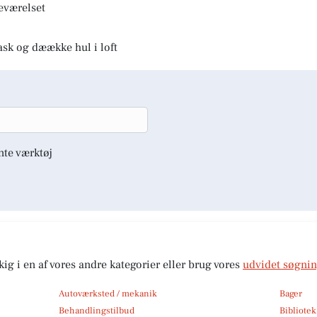
deværelset
ask og dæække hul i loft
nte værktøj
kig i en af vores andre kategorier eller brug vores
udvidet søgni
Autoværksted / mekanik
Bager
Behandlingstilbud
Bibliote