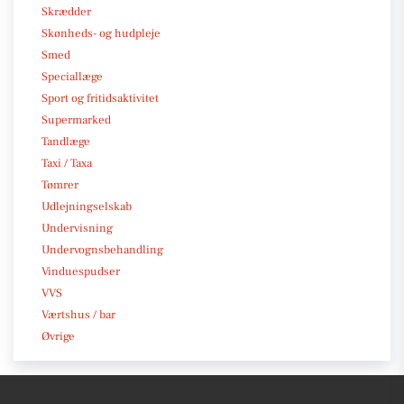
Skrædder
Skønheds- og hudpleje
Smed
Speciallæge
Sport og fritidsaktivitet
Supermarked
Tandlæge
Taxi / Taxa
Tømrer
Udlejningselskab
Undervisning
Undervognsbehandling
Vinduespudser
VVS
Værtshus / bar
Øvrige