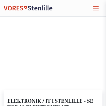
VORES
Stenlille
ELEKTRONIK / IT I STENLILLE - SE